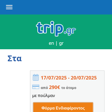
en
en
|
|
gr
gr
Στα
17/07/2025 - 20/07/2025
290€
από
το άτομο
με πούλμαν