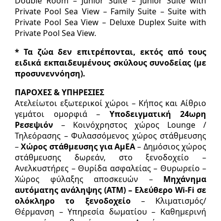
Double Room – Junior Suite – Junior Suite with
Private Pool Sea View – Family Suite – Suite with
Private Pool Sea View – Deluxe Duplex Suite with
Private Pool Sea View.
* Τα ζώα δεν επιτρέπονται, εκτός από τους
ειδικά εκπαιδευµένους σκύλους συνοδείας (µε
προσυνεννόηση).
ΠΑΡΟΧΕΣ & ΥΠΗΡΕΣΙΕΣ
Ατελείωτοι εξωτερικοί χώροι – Κήπος και Αίθριο
γεµάτοι οµορφιά –
Υποδειγµατική 24ωρη
Ρεσεψιόν
– Κοινόχρηστος χώρος Lounge /
Τηλεόρασης – Φυλασσόµενος χώρος στάθµευσης
–
Χώρος στάθµευσης για ΑµΕΑ
– Δηµόσιος χώρος
στάθµευσης δωρεάν, στο ξενοδοχείο –
Ανελκυστήρες – Θυρίδα ασφαλείας – Θυρωρείο –
Χώρος φύλαξης αποσκευών –
Μηχάνηµα
αυτόµατης ανάληψης (ΑΤΜ) – Ελεύθερο Wi-Fi σε
ολόκληρο το ξενοδοχείο
– Κλιµατισµός/
Θέρµανση – Υπηρεσία δωµατίου – Καθηµερινή