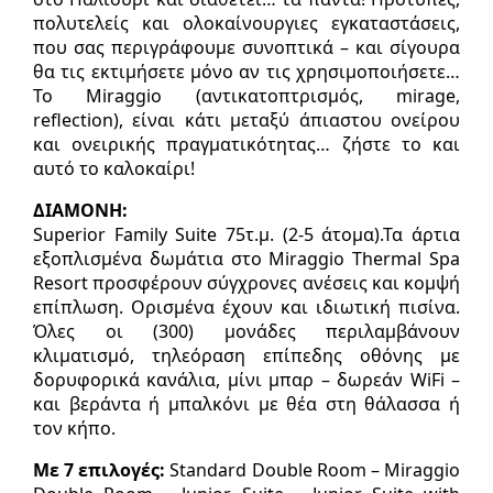
πολυτελείς και ολοκαίνουργιες εγκαταστάσεις,
που σας περιγράφουµε συνοπτικά – και σίγουρα
θα τις εκτιµήσετε µόνο αν τις χρησιµοποιήσετε…
Το Miraggio (αντικατοπτρισµός, mirage,
reflection), είναι κάτι µεταξύ άπιαστου ονείρου
και ονειρικής πραγµατικότητας… ζήστε το και
αυτό το καλοκαίρι!
ΔΙΑΜΟΝΗ:
Superior Family Suite 75τ.µ. (2-5 άτοµα).Τα άρτια
εξοπλισµένα δωµάτια στο Miraggio Thermal Spa
Resort προσφέρουν σύγχρονες ανέσεις και κοµψή
επίπλωση. Ορισµένα έχουν και ιδιωτική πισίνα.
Όλες οι (300) µονάδες περιλαµβάνουν
κλιµατισµό, τηλεόραση επίπεδης οθόνης µε
δορυφορικά κανάλια, µίνι µπαρ – δωρεάν WiFi –
και βεράντα ή µπαλκόνι µε θέα στη θάλασσα ή
τον κήπο.
Με 7 επιλογές:
Standard Double Room – Miraggio