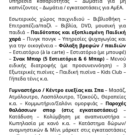
υπηρεσία καθαριότητας – Δωµάτια για µη
καπνίζοντες – Δωµάτια / εγκαταστάσεις για ΑµΕΑ.
Εσωτερικός χώρος παιχνιδιού – Βιβλιοθήκη –
Επιτραπέζια/παζλ – Βιβλία, DVD, µουσική για
παιδιά –
Παιδότοπος και εξοπλισµένη Παιδική
χαρά
– Πινγκ πονγκ – Υπηρεσίες ψυχαγωγίας και
για την οικογένεια –
Φύλαξη βρεφών / παιδιών
– Εστιατόριο (à la carte) – Εστιατόριο (µε µπουφέ)
–
Σνακ Μπαρ (5 Εστιατόρια & 6 Μπαρ)
– Μενού
ειδικής διατροφής (µε προσυνεννόηση) – 3
Εξωτερικές πισίνες – Παιδική πισίνα – Kids Club –
Γήπεδα τένις κ.α.
Γυµναστήριο / Κέντρο ευεξίας και Σπα
– Μασάζ,
Ατµόλουτρο, Λασπόλουτρο, Τζακούζι, Θεραπείες
κ.α. – Κοµµωτήριο/Σαλόνι οµορφιάς –
Παροχές
θαλάσσιων σπορ (στις εγκαταστάσεις)
–
Κατάδυση – Κολύµβηση µε αναπνευστήρα –
Κωπηλασία µε κανό κ.α. – Κατάστηµα δώρων/
αναµνηστικών & Μίνι µάρκετ στις εγκαταστάσεις