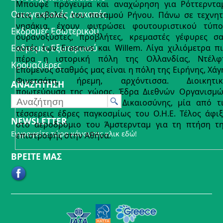
Μπουφέ πρόγευμα και αναχώρηση για Ρόττερντα
Οικογενειακές Διακοπές
στις εκβολές του ποταμού Ρήνου. Πάνω σε τεχνη
νησάκια, έχουν φυτρώσει φουτουριστικού τύπ
Εκδρομές Εσωτερικού
ουρανοξύστες, προβλήτες, κρεμαστές γέφυρες σ
Εκδρομές Εξωτερικού
αυτές των Erasmus και Willem. Λίγα χιλιόμετρα π
πέρα η ιστορική πόλη της Ολλανδίας, Ντέλφ
Κρουαζιέρες
Επόμενος σταθμός μας είναι η πόλη της Ειρήνης, Χάγ
Φινετσάτη, ήρεμη, αρχόντισσα. Διοικητικ
ΑΝΑΖΗΤΗΣΗ
πρωτεύουσα της χώρας. Έδρα Διεθνών Οργανισμ
για Θέματα Ειρήνης και Δικαιοσύνης, μία από τ
τέσσερεις έδρες παγκοσμίως του Ο.Η.Ε. Τέλος άφι
NEWSLETTER
στο αεροδρόμιο του Άμστερνταμ για τη πτήση τ
Εγγραφείτε τώρα κάνοντας κλικ εδώ!
επιστροφής στην Αθήνα.
ΒΡΕΙΤΕ ΜΑΣ