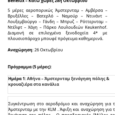
Benelux – Κάτω χώρες 28η Οκτωβρίου
5 μέρες αεροπορικώς Άμστερνταμ – Αμβέρσα –
Βρυξέλλες – Βατερλό – Ναμούρ – Ντινάντ –
Λουξεμβούργο – Γάνδη – Μπρυζ – Ρόττερνταμ –
Ντέλφτ – Χάγη – Πάρκο Λουλουδιών Keukenhof.
Διαμονή σε επιλεγμένα ξενοδοχεία 4* με
πλουσιοπάροχο μπουφέ πρόγευμα καθημερινά.
Αναχώρηση
: 26 Οκτωβρίου
Πρόγραμμα (5 μέρες)
:
Ημέρα 1
:
Αθήνα – Άμστερνταμ ξενάγηση πόλης &
κρουαζιέρα στα κανάλια
Συγκέντρωση στο αεροδρόμιο και αναχώρηση για 
Άμστερνταμ με την KLM . Άφιξη και αναχώρηση για 
ξενάγηση της πόλης . Ο παραδοσιακός “Μύλος τ