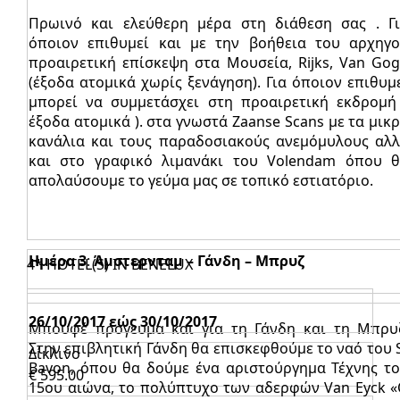
Πρωινό και ελεύθερη μέρα στη διάθεση σας . Γ
όποιον επιθυμεί και με την βοήθεια του αρχηγ
προαιρετική επίσκεψη στα Μουσεία, Rijks, Van Go
(έξοδα ατομικά χωρίς ξενάγηση). Για όποιον επιθυμ
μπορεί να συμμετάσχει στη προαιρετική εκδρομή
έξοδα ατομικά ). στα γνωστά Zaanse Scans με τα μικ
κανάλια και τους παραδοσιακούς ανεμόμυλους αλ
και στο γραφικό λιμανάκι του Volendam όπου 
απολαύσουμε το γεύμα μας σε τοπικό εστιατόριο.
Ημέρα 3
:
Άμστερνταμ – Γάνδη – Μπρυζ
4* HOTEL(S) IN BENELUX
26/10/2017 εώς 30/10/2017
Μπουφέ πρόγευμα και για τη Γάνδη και τη Μπρυ
Στην επιβλητική Γάνδη θα επισκεφθούμε το ναό του 
Δίκλινο
Bavon, όπου θα δούμε ένα αριστούργημα Τέχνης τ
€ 595.00
15ου αιώνα, το πολύπτυχο των αδερφών Van Eyck 