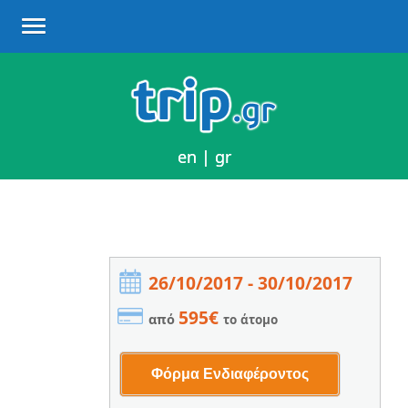
en
en
|
|
gr
gr
26/10/2017 - 30/10/2017
595€
από
το άτομο