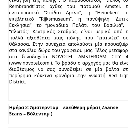
Rembrandt”στις όχθες του ποταμού Amstel, 
εντυπωσιακό “Στάδιο Αρένα”, η “Heineken”, 
επιβλητικό “Rijksmuseum”, η πανύψηλη “Δυτι
Εκκλησία”, το “μοναδικό Παλάτι του Βασιλιά”,
“πλωτός” Κεντρικός Σταθμός, είναι μερικά από 
πολλά αξιοθέατα μιας πόλης που “επιπλέει” σ
θάλασσα. Στην συνέχεια απολαύστε μία κρουαζιέ
στα κανάλια δώρο του γραφείου μας. Τέλος μεταφο
στο ξενοδοχείο NOVOTEL AMSTERDAM CITY 4
(www.novotel.coml). Το βράδυ ο αρχηγός μας θα είν
διαθέσιμος να σας συνοδέψει σε μία βόλτα σ
περίφημα κόκκινα φανάρια…την γνωστή Red Lig
District.
Ημέρα 2
:
Άμστερνταμ – ελεύθερη μέρα ( Zaanse
Scans – Βόλενταμ )