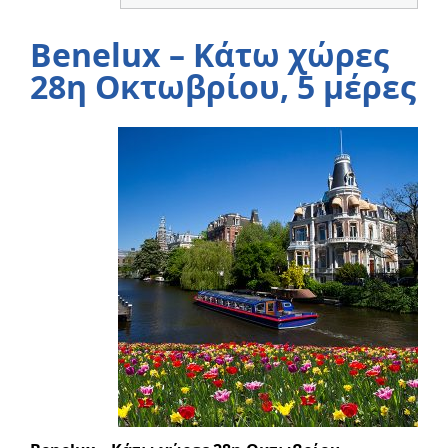
Benelux – Κάτω χώρες
28η Οκτωβρίου, 5 μέρες