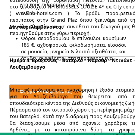
για τους εκδρομείς έως 75 ετών
στο ξενοδοχείο NH BRUSSELS LOUISE 4* ex. City cent
( www.nh-hotels.com ) Το βράδυ προαιρετικ
Φ.Π.Α
περίπατος στην Grand Plaz όπου ξεκινάμε από τ
Μεγάλη Πλατεία και με συνοδεία του ξεναγού μας 
Δεν περιλαμβάνονται
περιηγηθούμε στην γύρω περιοχή.
Φόροι αεροδρομίου & επίναυλοι καυσίμων
185 €, αχθοφορικά, φιλοδωρήματα, είσοδοι
σε μουσεία, μνημεία & λοιπά αξιοθέατα, και
ότι δεν αναφέρεται στα προσφερόμενα.
Ημέρα 4
:
Βρυξέλλες – Βατερλό – Ναμούρ – Ντινάντ 
Λουξεμβούργο
Μπουφέ πρόγευμα και αναχώρηση ( έξοδα ατομικά
για το Λουξεμβούργο που θεωρείται από τ
σπουδαιότερα κέντρα της Διεθνούς οικονομικής ζωή
Πέρασμα από τον ιστορικό χώρο της περίφημης μάχ
του Βατερλό. Κατά την διαδρομή προς Λουξεμβούρ
θα διασχίσουμε μέσα από αχανείς χαράδρες τ
Αρδένες, με τα καταπράσινα δάση, τα γραφι