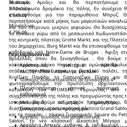
Μυστικός Αμνός» και θα περπατήσουμε τ
3ο άτομο
πλακόστρωτα δρομάκια της πόλης. Εν συνέχεια 
3-12 ετών
επισκεφθούμε για την παραμυθένια Μπρυζ. 
€ 545.00
περπατήσουμε κατά μήκος των μαγευτικών καναλι
Μονόκλινο
και των πέτρινων, μικρών, γεφυρών. Θα διασχίσου
€ 795.00
τα σοκάκια γύρω από το μεσαιωνικό Κωδωνοστάσ
της κεντρικής πλατείας Grotte Markt, και της Πλατεί
του Δημαρχείου, Burg Markt και θα επισκεφθούμε τ
καθεδρικό ναό Notre-Dame de Bruges . Άφιξη στ
Περιλαμβάνονται
Βρυξέλλες όπου θα ξεναγηθούμε . Θα δούμε 
καταπράσινο πάρκο Ηeysel με το ομώνυμο θρυλι
Αεροπορικά εισιτήρια ΑΘΗΝΑ-
στάδιο, την Mini-Europe, το βασιλικό παλάτι, τ
ΑΜΣΤΕΡΝΤΑΜ – ΑΘΗΝΑ με την KLM
Κινέζικη Παγόδα, το Γιαπωνέζικο Πύργο και 
Τέσσερις διανυκτερεύσεις σε ξενοδοχεία 4*
φωτογραφήσουμε την πρωτότυπη αρχιτεκτονι
Πλουσιοπάροχο μπουφέ πρόγευμα
κατασκευή του ATOMIUM. Περνώντας από τ
καθημερινά
σύγχρονο κέντρο της πόλης και προχωρώντας προς 
ιστορικό, θα δούμε το μπαρόκ Χρηματιστήριο, 
Μεταφορές, εκδρομές, περιηγήσεις,
διασχίσουμε την αριστοκρατική πλατεία Grand-Sabl
ξεναγήσεις ως άνω πρόγραμμα
και το παρκάκι – πίνακα ζωγραφικής Square du Peti
Αρχηγός- συνοδός του γραφείου μας
Sablon, το νέο κλασσικό Δικαστικό Μέγαρο 
Ασφάλεια Αστικής ευθύνης & ταξιδιωτική
κατεύθυνση την Ευρωπαϊκή Γειτονιά. Τακτοποίη