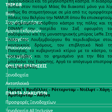
χωριουδάκια και τα μεγαλοπρεπή κάστρα. Η διαδρο
TRIP.GR
δίπλα στον ποταμό Μάας θα διακοπεί μόνο για λί
καθώς θα σταματήσουμε σε μία από τις ομορφότερ
Blog
πόλεις του Βελγίου την NAMUR όπου θα επισκεφτού
Συχνές Ερωτήσεις
το φημισμένο απόρθητο κάστρο της πόλης και τ
DINANT την πατρίδα του Σαξ εφευρέτη το
Αρχείο Εκδρομών
σαξόφωνου και της μοναστηριακής μπύρας Leffe. Στ
Συνεργάτες
πόλη του Λουξεμβούργου θα περιδιαβούμε στο
κεντρικούς δρόμους, τον επιβλητικό Ναό τ
Επικοινωνία
Παναγίας, το κυβερνητικό κτίριο με το κάστρο, τ
Όροι χρήσης
κατακόμβες και το φημισμένο για την θέα τ
μπαλκόνι της Ευρώπης. Αργά το απόγευμα επιστρο
ONLINE ΚΡΑΤΗΣΕΙΣ
στις Βρυξέλλες.
Ξενοδοχεία
Ακτοπλοϊκά
Ημέρα 5
:
Βρυξέλλες – Ρόττερνταμ – Ντέλφτ – Χάγη 
ΠΑΚΕΤΑ ΔΙΑΚΟΠΩΝ
Άμστερνταμ – Αθήνα
Προσφορές Ξενοδοχείων
Ξενοδοχεία All Inclusive