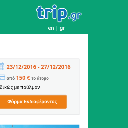
en
en
|
|
gr
gr
23/12/2016 - 27/12/2016
150 €
από
το άτομο
δικώς με πούλμαν