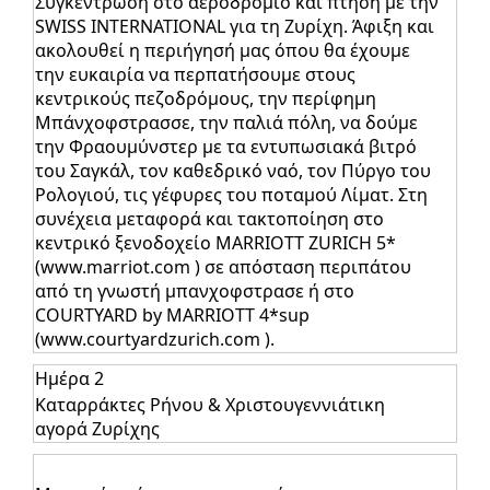
Συγκέντρωση στο αεροδρόμιο και πτήση με την
SWISS INTERNATIONAL για τη Ζυρίχη. Άφιξη και
ακολουθεί η περιήγησή μας όπου θα έχουμε
την ευκαιρία να περπατήσουμε στους
κεντρικούς πεζοδρόμους, την περίφημη
Μπάνχοφστρασσε, την παλιά πόλη, να δούμε
την Φραουμύνστερ με τα εντυπωσιακά βιτρό
του Σαγκάλ, τον καθεδρικό ναό, τον Πύργο του
Ρολογιού, τις γέφυρες του ποταμού Λίματ. Στη
συνέχεια μεταφορά και τακτοποίηση στο
κεντρικό ξενοδοχείο MARRIOTT ZURICH 5*
(www.marriot.com ) σε απόσταση περιπάτου
από τη γνωστή μπανχοφστρασε ή στο
COURTYARD by MARRIOTT 4*sup
(www.courtyardzurich.com ).
Ημέρα 2
Καταρράκτες Ρήνου & Χριστουγεννιάτικη
αγορά Ζυρίχης