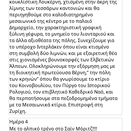
κουκλίστικη Λουκέρνη, χτισμένη στην άκρη της
λίμνης των τεσσάρων καντονιών και θα
περιηγηθούμε στο καλοδιατηρημένο
μεσαιωνικό της κέντρο με το παλαιό
Δημαρχείο, την χαρακτηριστική γραφική
ξύλινη γέφυρα, το μνημείο του λιονταριού και
τα άλλα αξιοθέατα της πόλης. Συνεχίζουμε για
το υπέροχο Ιντερλάκεν όπου είναι κτισμένο
στη συμβολή δύο λιμνών, και με εξαιρετική θέα
στις χιονισμένες βουνοκορφές των Ελβετικών
Άλπεων. Ολοκληρώνουμε την εξόρμηση μας με
τη διοικητική πρωτεύουσα Βέρνη,” την πόλη
των κρηνών” όπου θα γνωρίσουμε το κτίριο
του Κοινοβουλίου, τον Πύργο του Ιστορικού
Ρολογιού, τον επιβλητικό Καθεδρικό Ναό, και
θα περπατήσουμε στα πεζοδρομημένα τμήματα
με τα Μεσαιωνικά κτίρια. Επιστροφή στη
Ζυρίχη.
Ημέρα 4
Με το αλπικό τρένο στο Σαίν Μόριτζ!!!!