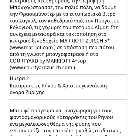
κεντρικούς πεζοδρόμους, την περίφημη
Μπάνχοφστρασσε, την παλιά πόλη, να δούμε
την Φραουμύνστερ με τα εντυπωσιακά βιτρό
του Σαγκάλ, τον καθεδρικό ναό, τον Πύργο του
Ρολογιού, τις γέφυρες του ποταμού Λίματ. Στη
συνέχεια μεταφορά και τακτοποίηση στο
κεντρικό ξενοδοχείο MARRIOTT ZURICH 5*
(www.marriot.com ) σε απόσταση περιπάτου
από τη γνωστή μπανχοφστρασε ή στο
COURTYARD by MARRIOTT 4*sup
(www.courtyardzurich.com ).
Ημέρα 2
Καταρράκτες Ρήνου & Χριστουγεννιάτικη
αγορά Ζυρίχης
Μπουφέ πρόγευμα και αναχώρηση για τους
φαντασμαγορικούς Καταρράκτες του Ρήνου
ένα μεγαλειώδες θέαμα της φύσης που
εντυπωσιάζει τον επισκέπτη καθώς ο υδάτινος