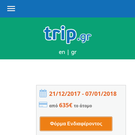
en
en
|
|
gr
gr
21/12/2017 - 07/01/2018
635€
από
το άτομο