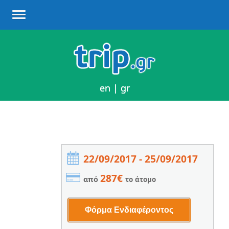
en
en
|
|
gr
gr
22/09/2017 - 25/09/2017
287€
από
το άτομο