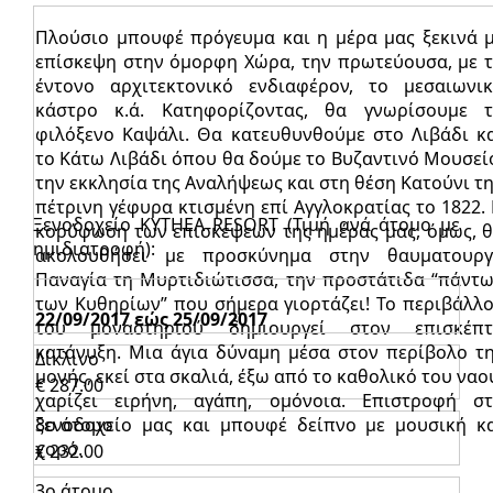
Πλούσιο μπουφέ πρόγευμα και η μέρα μας ξεκινά 
επίσκεψη στην όμορφη Χώρα, την πρωτεύουσα, με 
έντονο αρχιτεκτονικό ενδιαφέρον, το μεσαιωνι
κάστρο κ.ά. Κατηφορίζοντας, θα γνωρίσουμε 
φιλόξενο Καψάλι. Θα κατευθυνθούμε στο Λιβάδι κ
το Κάτω Λιβάδι όπου θα δούμε το Βυζαντινό Μουσεί
την εκκλησία της Αναλήψεως και στη θέση Κατούνι τ
πέτρινη γέφυρα κτισμένη επί Αγγλοκρατίας το 1822.
Ξενοδοχείο KYTHEA RESORT (Τιμή ανά άτομο με
κορύφωση των επισκέψεων της ημέρας μας, όμως, 
ημιδιατροφή):
ακολουθήσει με προσκύνημα στην θαυματουρ
Παναγία τη Μυρτιδιώτισσα, την προστάτιδα “πάντ
των Κυθηρίων” που σήμερα γιορτάζει! Το περιβάλλ
22/09/2017 εώς 25/09/2017
του μοναστηριού δημιουργεί στον επισκέπτ
κατάνυξη. Μια άγια δύναμη μέσα στον περίβολο τ
Δίκλινο
μονής, εκεί στα σκαλιά, έξω από το καθολικό του ναο
€ 287.00
χαρίζει ειρήνη, αγάπη, ομόνοια. Επιστροφή σ
ξενοδοχείο μας και μπουφέ δείπνο με μουσική κ
3ο άτομο
χορό.
€ 232.00
3ο άτομο