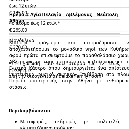
έως 12 ετών
€ 135.00
Ημέρα 4
:
Αγία Πελαγία – Αβλέμονας – Νεάπολη –
Αθήνα
4ο άτομο έως 12 ετών*
€ 265.00
Μονόκλινο
Μπουφέ πρόγευμα και ετοιμαζόμαστε ν
€ 370.00
αποχαιρετήσουμε το μοναδικό νησί των Κυθήρω
αφού πρώτα επισκεφτούμε το παραθαλάσσιο χωρ
Αβλέμονας με τους μικρούς του κολπίσκους και 
* Η χρέωση του 4ου ατόμου ως 12 ετών,
Ενετικό Κάστρο όπου δημιουργείται ένα απίστευ
μεταφέρει
γοητευτικό φυσικό σκηνικό. Επιβίβαση στο πλοί
όλη την οικογένεια σε deluxe Family room
Πορεία επιστροφής στην Αθήνα με ενδιάμεσ
στάσεις.
Περιλαμβάνονται
Μεταφορές, εκδρομές με πολυτελές
κλιματιζόμενο πούλμαν