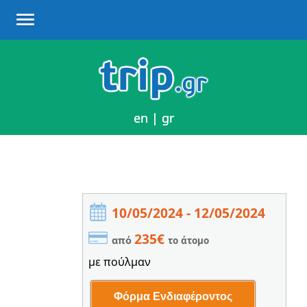
en
en
|
|
gr
gr
10/05/2024 - 12/05/2024
235€
από
το άτομο
με πούλμαν