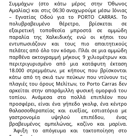
Συμμάχων (στο κάτω μέρος στην Όθωνος
Αμαλίας) και στις 06:30 αναχωρούμε μέσω Ιόνιας
– Εγνατίας Οδού για το PORTO CARRAS. Το
πολυβραβευμένο θέρετρο, βρίσκεται σε
εξαιρετική τοποθεσία μπροστά σε αμμώδη
παραλία της Χαλκιδικής ενώ οι κήποι του
εντυπωσιάζουν και τους πιο απαιτητικούς
πελάτες από όλο τον κόσμο. Πλάι σε μια αμμώδη
παρθένα ακτογραμμή μήκους 9 χιλιομέτρων και
περιτριγυρισμένο από μια κατάφυτη έκταση
18.000 στρεμμάτων, με κήπους που βρίσκονται
κάτω από τη σκιά των πεύκων που ντύνουν τις
πλαγιές του όρους Μελίτων, το Porto Carras δεν
αρκείται στην απαράμιλλη φυσική ομορφιά του
τοπίου. Ανάμεσα στα πολλά επιπλέον που
προσφέρει, είναι ένα γήπεδο γκολφ, ένα κέντρο
θαλασσοθεραπείας και ευεξίας, εστιατόρια με
γαστρονομία υψηλού επιπέδου, ένας
βραβευμένος αμπελώνας, καζίνο και μαρίνα.
Άφιξη το απόγευμα και τακτοποίηση στο