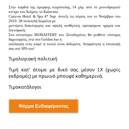
Στην καρδιά της όμορφης κωμόπολης, 14 χλμ. από το χιονοδρομικό
κέντρο του Χελμού, το Kalavrita
Canyon Hotel & Spa 4* Sup. άνοιξε τις πόρτες του το Νοέμβριο του
2010. 38 πολυτελή δωμάτια με
μοντέρνα διακόσμηση και υψηλή αισθητική, προσφέρουν ηρεμία και
ξεκούραση.
Στο εστιατόριο MONASTERY του Ξενοδοχείου, θα γευθείτε νόστιμες
δημιουργίες, ενώ στο Golden bar η
απόλαυση ενός καφέ ή ποτού είναι δεδομένη. Απαραίτητη η επίσκεψή
σας στο SPA του!
Τιμολογιακή πολιτική
Τιμή κατ’ άτομο με δικό σας μέσον Ι.Χ (χωρίς
εκδρομές) με πρωινό μπουφέ καθημερινά.
Τιμοκατάλογοι