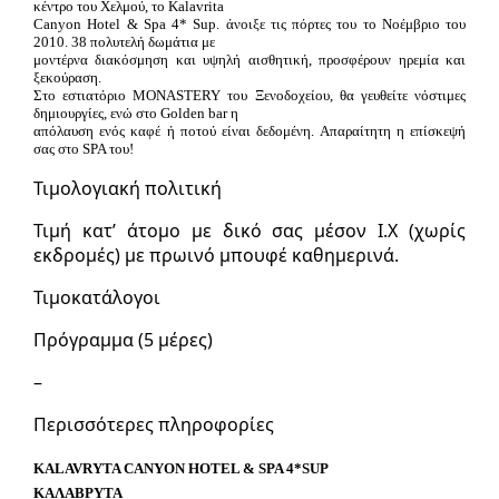
κέντρο του Χελμού, το Kalavrita
Canyon Hotel & Spa 4* Sup. άνοιξε τις πόρτες του το Νοέμβριο του
2010. 38 πολυτελή δωμάτια με
μοντέρνα διακόσμηση και υψηλή αισθητική, προσφέρουν ηρεμία και
ξεκούραση.
Στο εστιατόριο MONASTERY του Ξενοδοχείου, θα γευθείτε νόστιμες
δημιουργίες, ενώ στο Golden bar η
απόλαυση ενός καφέ ή ποτού είναι δεδομένη. Απαραίτητη η επίσκεψή
σας στο SPA του!
Τιμολογιακή πολιτική
Τιμή κατ’ άτομο με δικό σας μέσον Ι.Χ (χωρίς
εκδρομές) με πρωινό μπουφέ καθημερινά.
Τιμοκατάλογοι
Πρόγραμμα (5 μέρες)
–
Περισσότερες πληροφορίες
KALAVRYTA CANYON HOTEL & SPA 4*SUP
ΚΑΛΑΒΡΥΤΑ