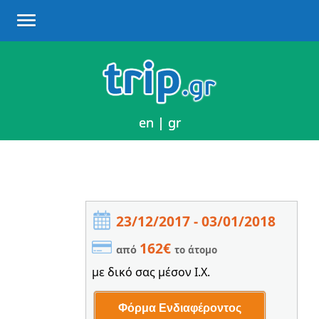
en
en
|
|
gr
gr
23/12/2017 - 03/01/2018
162€
από
το άτομο
με δικό σας μέσον Ι.Χ.