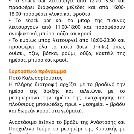
• To snack bar λειτουργεί από 12:00-13:30 και
προσφέρει διάφορους μεζέδες και από 16:00-
18:00 προσφέρει γλυκά και φρούτα.
• Το snack bar και το μπαρ της πισίνας
λειτουργούν από 11:00-18:00 και προσφέρουν
αναψυκτικά, μπύρα, ούζο και κρασί.
• Το κυρίως μπαρ λειτουργεί από 18:00-23:30 και
προσφέρει όλα τα ποτά (local drinks) όπως
ουίσκι, τζιν, βότκα, ρούμι, ούζο, κοκτέιλ της
ημέρας, μπύρα και κρασί.
Εορταστικό πρόγραμμα
Ποτό Καλωσορίσματος
Η πλήρης διατροφή αρχίζει με το βραδινό την
ημέρα της άφιξης και τελειώνει με το
μεσημεριανό την ημέρα της αναχώρησης (σε
πλούσιους μπουφέδες, πρωί – μεσημέρι – βράδυ
και δωρεάν κρασί στα γεύματα).
Αναστάσιμο Δείπνο το βράδυ της Ανάστασης και
Πασχαλινό Γεύμα το μεσημέρι της Κυριακής με