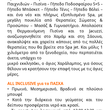
Παιχνιδιών – Πισίνα – Γήπεδο Ποδοσφαίρου 5×5 –
Γήπεδο Μπάσκετ – Γήπεδο Τένις – Γήπεδο Βόλεϊ –
και ένα νέο και πλήρως εξοπλισμένο Spa, με
μεγάλη ποικιλία από Θεραπείες Σώματος &
Προσώπου – Μασάζ & Γυμναστήριο. Απολαύστε
τη Θερμαινόμενη Πισίνα και το Jacuzzi,
αναζωογονηθείτε στο Χαμάμ και στη Σάουνα,
ανακαλύψτε και χαρείτε κάποιες από τις πολλές
θεραπείες που θα βρείτε στο Spa jet. Και μόλις 1
χιλιόμετρο από το ξενοδοχείο, που περπατιέται
άνετα, υπάρχει το
μικρό εκκλησάκι, ο άγιος Χαράλαμπος, για όσους
θέλουν να κρατήσουν την επαφή τους με τις άγιες
μέρες.
ALL INCLUSIVE για το ΠΑΣΧΑ
• Πρωινό, Μεσημεριανό, Βραδινό σε πλούσιο
μπουφέ
• Κατά την διάρκεια του γεύματος και του
δείπνου προσφέρεται νερό και κρασί.