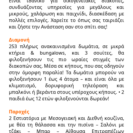
Είναι ιδανικό για οικογενειακές διακοπές,
συνδυάζοντας υπηρεσίες για μεγάλους και
μικρούς, χαλάρωση και παιχνίδι, διασκέδαση με
πολλές επιλογές. Χαρείτε το όπως σας ταιριάζει
και ζήστε την Ανάσταση σαν στο σπίτι σας!
Διαμονή
253 πλήρως ανακαινισμένα δωμάτια, σε μικρά
κτήρια & bungalows, και 3 σουίτες, θα
φιλοξενήσουν τις πιο ωραίες στιγμές των
διακοπών σας. Μέσα σε κήπους, που σας οδηγούν
στην όμορφη παραλία! Τα δωμάτια μπορούν να
φιλοξενήσουν 1 έως 4 άτομα – και είναι όλα με
κλιματισμό, δορυφορική τηλεόραση και
μπαλκόνι ή βεράντα στους υπέροχους κήπους. • 2
παιδιά έως 12 ετών φιλοξενούνται δωρεάν!
Παροχές
2 Εστιατόρια με Μεσογειακή και Διεθνή κουζίνα,
με θέα τη θάλασσα και την πισίνα – Σαλόνι με
τζάκι – Μπαρ – Αίθουσα Επιτραπέζιων