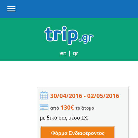
en
en
|
|
gr
gr
30/04/2016 - 02/05/2016
130€
από
το άτομο
με δικό σας μέσο Ι.Χ.