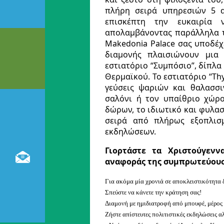
πλήρη σειρά υπηρεσιών 5 α
επισκέπτη την ευκαιρία 
απολαμβάνοντας παράλληλα τ
Makedonia Palace σας υποδέχ
διαμονής πλαισιώνουν μια
εστιατόριο “Συμπόσιο”, δίπλα
Θερμαϊκού. Το εστιατόριο “Th
γεύσεις ψαριών και θαλασσι
σαλόνι ή τον υπαίθριο χώρο
δώρων, τo ιδιωτικό και φυλασσ
σειρά από πλήρως εξοπλισμ
εκδηλώσεων.
Γιορτάστε τα Χριστούγενν
αναφοράς της συμπρωτεύουσ
Για ακόμα μία χρονιά σε αποκλειστικότητα 
Σπεύστε να κάνετε την κράτηση σας!
Διαμονή με ημιδιατροφή από μπουφέ, μέρος τ
Ζήστε απίστευτες πολιτιστικές εκδηλώσεις 