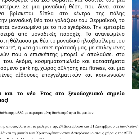
στέρων. Σε μια μοναδική θέση, που δίνει στον
να βρίσκεται δίπλα στο κέντρο της πόλης
ην μοναδική θέα του γαλάζιου του Θερμαϊκού, το
εται ανανεωμένο με το πιο εγκάρδιο. Την εμπειρία
 σειρά από μοναδικές παροχές. Το ανανεωμένο
 στη θάλασσα με θέα το μοναδικό ηλιοβασίλεμα του
ymare”, η νέα gourmet πρότασή μας, με επιλεγμένες
νών που ο επισκέπτης μπορεί ν’ απολαύσει στο
 του. Aκόμα, κοσμηματοπωλείο και καταστήματα
όμενο parking, χώρος άθλησης και fitness, και μια
ένες αίθουσες επαγγελματικών και κοινωνικών
α και το νέο Έτος στο ξενοδοχειακό σημείο
ας!
διάθεσης, αλλά με περιορισμένη διαθεσιμότητα δωματίων.
ης οποίας θα είναι το ρεβεγιόν της 24 Δεκεμβρίου και 31 Δεκεμβρίου με διασκέδαση
αλλά και τη μαγεία των Χριστουγέννων στον Αστερόκοσμο στους χώρους της ΔΕΘ.