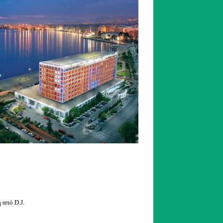
 από D.J.