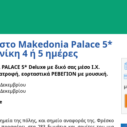
στο Makedonia Palace 5*
νίκη 4 ή 5 ημέρες
PALACE 5* Deluxe με δικό σας μέσο Ι.Χ.
ιατροφή, εορταστικά ΡΕΒΕΓΙΟΝ με μουσική.
 Δεκεμβρίου
μ
 Δεκεμβρίου
e
ημεία της πόλης, και σημείο αναφοράς της. Φρέσκο
, προσφέρει στα 283 δωμάτια και σουίτες του μια