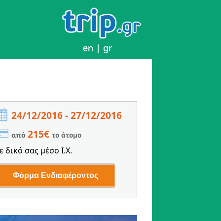
en
en
|
|
gr
gr
24/12/2016 - 27/12/2016
215€
από
το άτομο
ε δικό σας μέσο Ι.Χ.