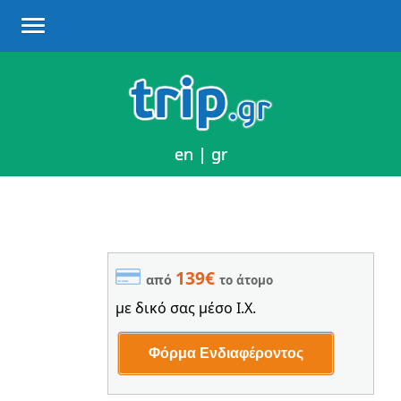
en
en
|
|
gr
gr
139€
από
το άτομο
με δικό σας μέσο Ι.Χ.