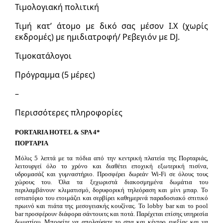
Τιμολογιακή πολιτική
Τιμή κατ’ άτομο με δικό σας μέσον Ι.Χ (χωρίς
εκδρομές) με ημιδιατροφή/ Ρεβεγιόν με DJ.
Τιμοκατάλογοι
Πρόγραμμα (5 μέρες)
–
Περισσότερες πληροφορίες
PORTARIA HOTEL & SPA 4*
ΠΟΡΤΑΡΙΑ
Μόλις 5 λεπτά με τα πόδια από την κεντρική πλατεία της Πορταριάς,
λειτουργεί όλο το χρόνο και διαθέτει εποχική εξωτερική πισίνα,
υδρομασάζ και γυμναστήριο. Προσφέρει δωρεάν Wi-Fi σε όλους τους
χώρους του. Όλα τα ξεχωριστά διακοσμημένα δωμάτια του
περιλαμβάνουν κλιματισμό, δορυφορική τηλεόραση και μίνι μπαρ. Το
εστιατόριο του ετοιμάζει και σερβίρει καθημερινά παραδοσιακό σπιτικό
πρωινό και πιάτα της μεσογειακής κουζίνας. Το lobby bar και το pool
bar προσφέρουν διάφορα σάντουιτς και ποτά. Παρέχεται επίσης υπηρεσία
δωματίου. Μπορείτε να απολαύσετε το σπα και κέντρο ευεξίας και να