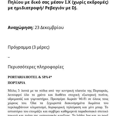
Πηλίου με δικό σας μέσον Ι.Χ (χωρίς εκδρομές)
με ημιδιατροφή/ Ρεβεγιόν με DJ.
Αναχώρηση
: 23 Δεκεμβρίου
Πρόγραμμα (3 μέρες)
–
Περισσότερες πληροφορίες
PORTARIA HOTEL & SPA 4*
ΠΟΡΤΑΡΙΑ
Μόλις 5 λεπτά με τα πόδια από την κεντρική πλατεία της Πορταριάς,
λειτουργεί όλο το χρόνο και διαθέτει εποχική εξωτερική πισίνα,
υδρομασάζ και γυμναστήριο. Προσφέρει δωρεάν Wi-Fi σε όλους τους
χώρους του. Όλα τα ξεχωριστά διακοσμημένα δωμάτια του
περιλαμβάνουν κλιματισμό, δορυφορική τηλεόραση και μίνι μπαρ. Το
εστιατόριο του ετοιμάζει και σερβίρει καθημερινά παραδοσιακό σπιτικό
πρωινό και πιάτα της μεσογειακής κουζίνας. Το lobby bar και το pool