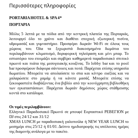
Περισσότερες πληροφορίες
PORTARIA HOTEL & SPA 4*
ΠΟΡΤΑΡΙΑ
Μόλις 5 λεπτά με τα πόδια από την κεντρική πλατεία της Πορταριάς,
λειτουργεί όλο το χρόνο και διαθέτει εποχική εξωτερική πισίνα,
υδρομασάζ και γυμναστήριο. Προσφέρει δωρεάν Wi-Fi σε όλους τους
χώρους του. Όλα τα ξεχωριστά διακοσμημένα δωμάτια του
περιλαμβάνουν κλιματισμό, δορυφορική τηλεόραση και μίνι μπαρ. Το
εστιατόριο του ετοιμάζει και σερβίρει καθημερινά παραδοσιακό σπιτικό
πρωινό και πιάτα της μεσογειακής κουζίνας. Το lobby bar και το pool
bar προσφέρουν διάφορα σάντουιτς και ποτά. Παρέχεται επίσης υπηρεσία
δωματίου. Μπορείτε να απολαύσετε το σπα και κέντρο ευεξίας και να
χαλαρώσετε στο χαμάμ ή να κάνετε μασάζ. Μπορείτε επίσης να
ξεκουραστείτε διαβάζοντας ένα βιβλίο από την κοινόχρηστη βιβλιοθήκη
των εγκαταστάσεων. Παρέχεται δωρεάν δημόσιος χώρος στάθμευσης
κοντά στο κατάλυμα.
Οι τιμές περιλαμβάνουν:
Ελληνικό Παραδοσιακό Πρωινό σε μπουφέ Εορταστικό ΡΕΒΕΓΙΟΝ με
DJ στις 24/12 και 31/12
ΧMAS LUNCH με παραδοσιακή γαλοπούλα ή NEW YEAR LUNCH το
μεσημέρι στις 25/12 ή 01/01. Δείπνο ημιδιατροφής τις υπόλοιπες ημέρες
της διαμονής ανάλογα με το πακέτο.