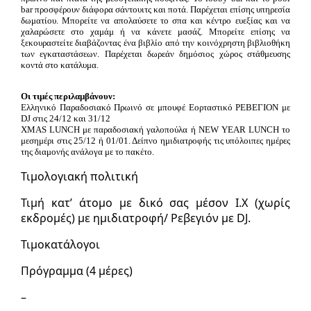
bar προσφέρουν διάφορα σάντουιτς και ποτά. Παρέχεται επίσης υπηρεσία
δωματίου. Μπορείτε να απολαύσετε το σπα και κέντρο ευεξίας και να
χαλαρώσετε στο χαμάμ ή να κάνετε μασάζ. Μπορείτε επίσης να
ξεκουραστείτε διαβάζοντας ένα βιβλίο από την κοινόχρηστη βιβλιοθήκη
των εγκαταστάσεων. Παρέχεται δωρεάν δημόσιος χώρος στάθμευσης
κοντά στο κατάλυμα.
Οι τιμές περιλαμβάνουν:
Ελληνικό Παραδοσιακό Πρωινό σε μπουφέ Εορταστικό ΡΕΒΕΓΙΟΝ με
DJ στις 24/12 και 31/12
ΧMAS LUNCH με παραδοσιακή γαλοπούλα ή NEW YEAR LUNCH το
μεσημέρι στις 25/12 ή 01/01. Δείπνο ημιδιατροφής τις υπόλοιπες ημέρες
της διαμονής ανάλογα με το πακέτο.
Τιμολογιακή πολιτική
Τιμή κατ’ άτομο με δικό σας μέσον Ι.Χ (χωρίς
εκδρομές) με ημιδιατροφή/ Ρεβεγιόν με DJ.
Τιμοκατάλογοι
Πρόγραμμα (4 μέρες)
–